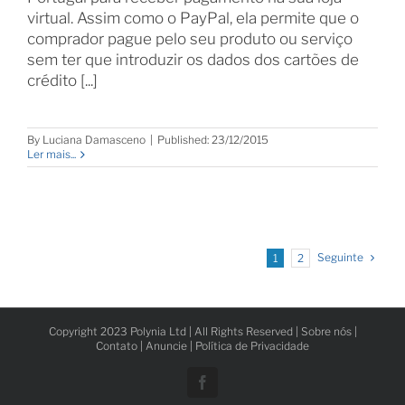
virtual. Assim como o PayPal, ela permite que o
comprador pague pelo seu produto ou serviço
sem ter que introduzir os dados dos cartões de
crédito [...]
By
Luciana Damasceno
|
Published: 23/12/2015
Ler mais...
Seguinte
1
2
Copyright 2023 Polynia Ltd | All Rights Reserved |
Sobre nós
|
Contato
|
Anuncie
|
Política de Privacidade
Facebook