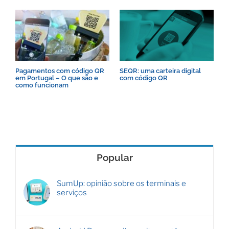
Pagamentos com código QR
A
SEQR: uma carteira digital
em Portugal – O que são e
c
com código QR
como funcionam
C
Popular
SumUp: opinião sobre os terminais e
serviços