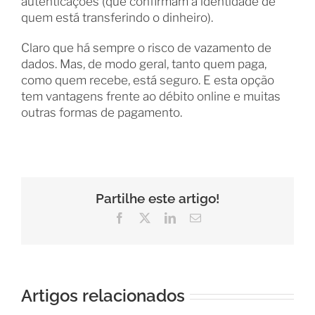
autenticações (que confirmam a identidade de
quem está transferindo o dinheiro).
Claro que há sempre o risco de vazamento de
dados. Mas, de modo geral, tanto quem paga,
como quem recebe, está seguro. E esta opção
tem vantagens frente ao débito online e muitas
outras formas de pagamento.
Partilhe este artigo!
Facebook
X
LinkedIn
Email
(necessário
mas
não
publicado)
Artigos relacionados