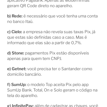
ap
licativo PagBank. Apenas as Moderninhas
geram QR Code direto no aparelho.
b) Rede:
é necessário que você tenha uma conta
no banco Itaú.
c) Cielo:
a empresa não revela suas taxas Pix, já
que estas são definidas caso a caso. Mas é
informado que elas são a partir de 0,7%.
d) Stone:
pagamentos Pix estão disponíveis
apenas para quem tem CNPJ.
e) Getnet:
você precisa ter o Santander como
domicilio bancário.
f) SumUp:
o modelo Top aceita Pix pelo app
SumUp Bank. Total, On e Solo geram o código na
tela do aparelho.
g) InfinitePay:
além de cadastrar as chaves, você